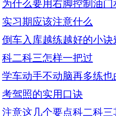
为什么要用右脚控制油门
实习期应该注意什么
倒车入库越练越好的小诀
科二科三怎样一把过
学车动手不动脑再多练也
考驾照的实用口诀
注意这几个要点科二科三