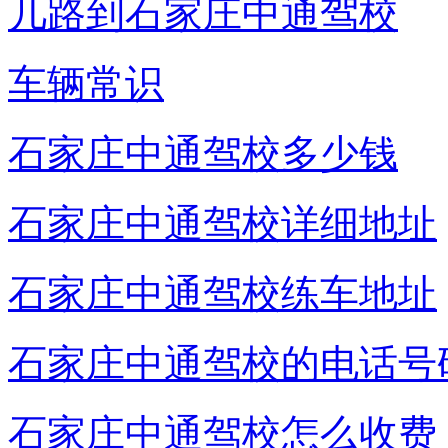
几路到石家庄中通驾校
车辆常识
石家庄中通驾校多少钱
石家庄中通驾校详细地址
石家庄中通驾校练车地址
石家庄中通驾校的电话号
石家庄中通驾校怎么收费