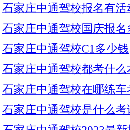
石家庄中通驾校报名有活
石家庄中通驾校国庆报名
石家庄中通驾校C1多少钱
石家庄中通驾校都考什么
石家庄中通驾校在哪练车
石家庄中通驾校是什么考
石家庄中通驾校2023最