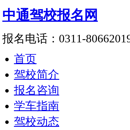
中通驾校报名网
报名电话：0311-8066201
首页
驾校简介
报名咨询
学车指南
驾校动态