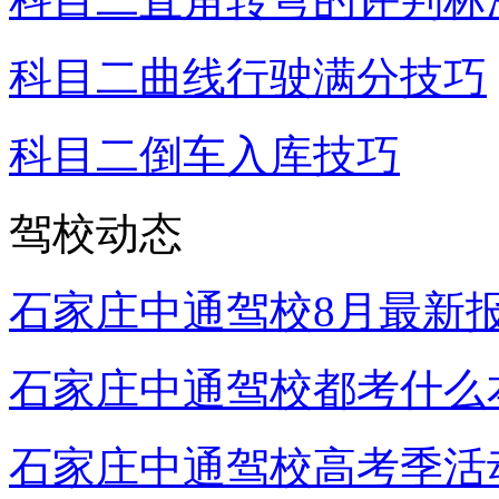
科目二曲线行驶满分技巧
科目二倒车入库技巧
驾校动态
石家庄中通驾校8月最新
石家庄中通驾校都考什么
石家庄中通驾校高考季活