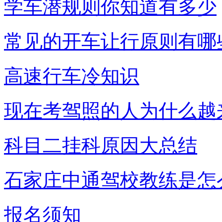
学车潜规则你知道有多少
常见的开车让行原则有哪
高速行车冷知识
现在考驾照的人为什么越
科目二挂科原因大总结
石家庄中通驾校教练是怎
报名须知