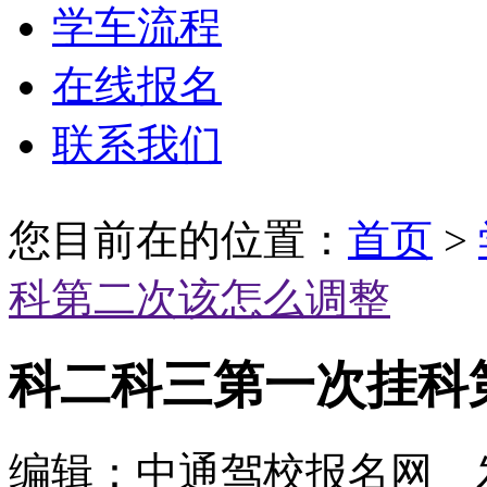
学车流程
在线报名
联系我们
您目前在的位置：
首页
>
科第二次该怎么调整
科二科三第一次挂科
编辑：中通驾校报名网 发布时间