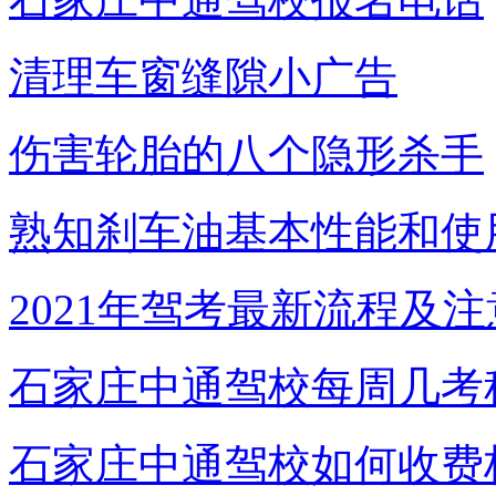
清理车窗缝隙小广告
伤害轮胎的八个隐形杀手
熟知刹车油基本性能和使
2021年驾考最新流程及
石家庄中通驾校每周几考
石家庄中通驾校如何收费