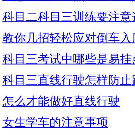
科目二科目三训练要注意
教你几招轻松应对倒车入
科目三考试中哪些是易挂
科目三直线行驶怎样防止
怎么才能做好直线行驶
女生学车的注意事项