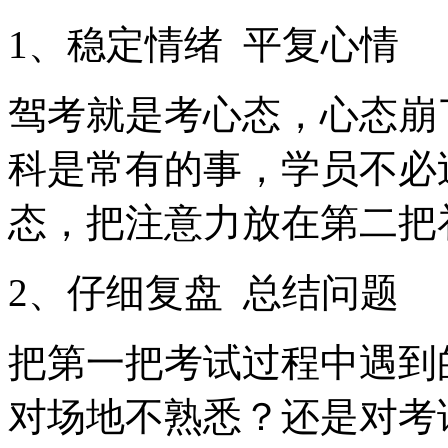
1、稳定情绪 平复心情
驾考就是考心态，心态崩
科是常有的事，学员不必
态，把注意力放在第二把
2、仔细复盘 总结问题
把第一把考试过程中遇到
对场地不熟悉？还是对考