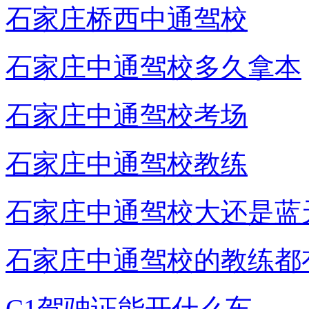
石家庄桥西中通驾校
石家庄中通驾校多久拿本
石家庄中通驾校考场
石家庄中通驾校教练
石家庄中通驾校大还是蓝
石家庄中通驾校的教练都
C1驾驶证能开什么车