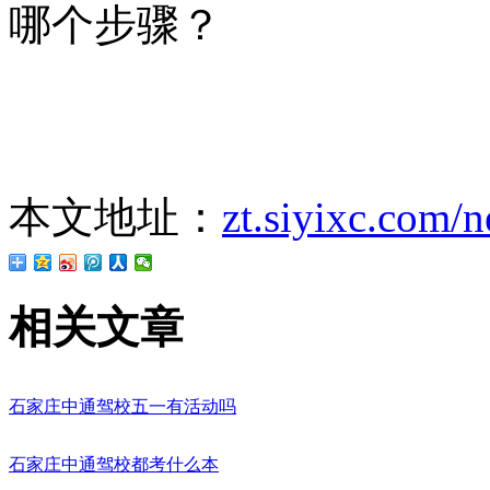
哪个步骤？
本文地址：
zt.siyixc.com/
相关文章
石家庄中通驾校五一有活动吗
石家庄中通驾校都考什么本