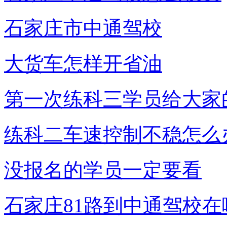
石家庄市中通驾校
大货车怎样开省油
第一次练科三学员给大家
练科二车速控制不稳怎么
没报名的学员一定要看
石家庄81路到中通驾校在