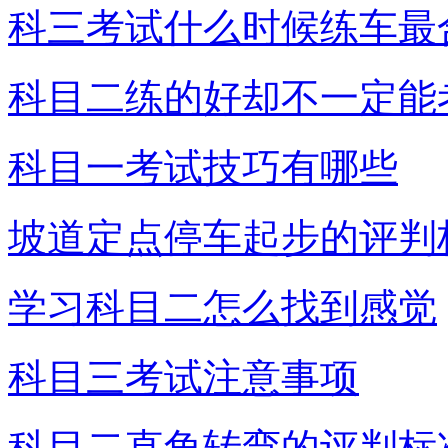
科三考试什么时候练车最
科目二练的好却不一定能
科目一考试技巧有哪些
坡道定点停车起步的评判
学习科目二怎么找到感觉
科目三考试注意事项
科目二直角转弯的评判标