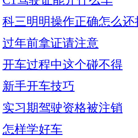
科三明明操作正确怎么还
过年前拿证请注意
开车过程中这个碰不得
新手开车技巧
实习期驾驶资格被注销
怎样学好车