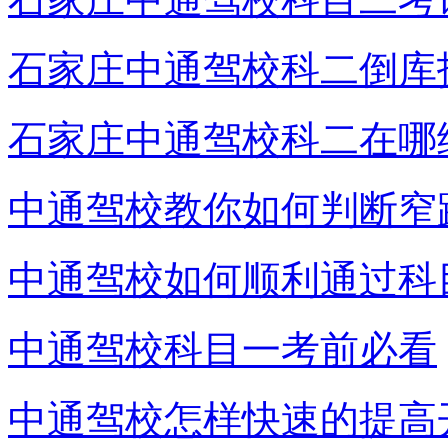
石家庄中通驾校科二倒库
石家庄中通驾校科二在哪
中通驾校教你如何判断窄
中通驾校如何顺利通过科
中通驾校科目一考前必看
中通驾校怎样快速的提高