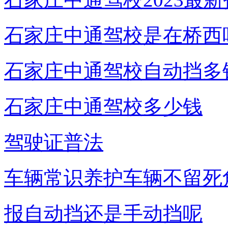
石家庄中通驾校是在桥西
石家庄中通驾校自动挡多
石家庄中通驾校多少钱
驾驶证普法
车辆常识养护车辆不留死
报自动挡还是手动挡呢