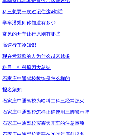
车辆蓄电池养护有技巧这些妙招
科三想要一次过记住这4句话
学车潜规则你知道有多少
常见的开车让行原则有哪些
高速行车冷知识
现在考驾照的人为什么越来越多
科目二挂科原因大总结
石家庄中通驾校教练是怎么样的
报名须知
石家庄中通驾校为啥科二科三经常熄火
石家庄中通驾校怎样正确使用三脚警示牌
石家庄中通驾校雾霾天开车的注意事项
石家庄中通驾校定要在2020年底前报名