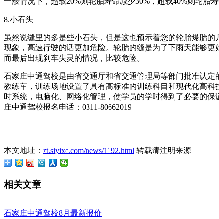
一般情况下，超载20%则轮胎寿命减少30%，超载40%则轮
8.小石头
虽然说缝里的多是些小石头，但是这也预示着您的轮胎爆胎的
现象，高速行驶的话更加危险。轮胎的缝是为了下雨天能够更
而最后出现刹车失灵的情况，比较危险。
石家庄中通驾校是由省交通厅和省交通管理局等部门批准认定的一
教练车，训练场地设置了具有高标准的训练科目和现代化高科
时系统，电脑化、网络化管理，使学员的学时得到了必要的保
庄中通驾校报名电话：0311-80662019
本文地址：
zt.siyixc.com/news/1192.html
转载请注明来源
相关文章
石家庄中通驾校8月最新报价