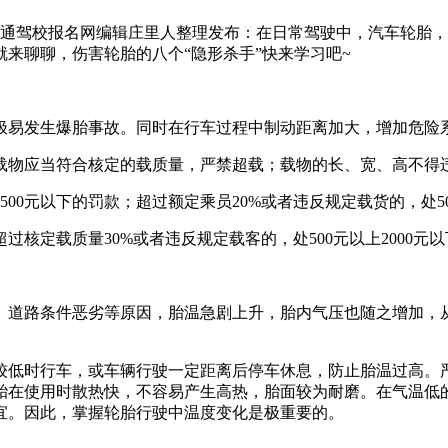
家庄中通驾校报名网编辑庄里人整理发布：在日常驾驶中，汽车轮
来聊聊，伤害轮胎的八个“隐形杀手”快来学习吧~
极易发生爆胎事故。同时在行车过程中制动距离加大，增加危险
载物应当符合核定的载质量，严禁超载；载物的长、宽、高不得
00元以下的罚款；超过额定乘员20%或者违反规定载货的，处50
过核定载质量30%或者违反规定载客的，处500元以上2000元
、道路条件恶劣等原因，胎温急剧上升，胎内气压也随之增加，
较低时行车，或车辆行驶一定距离后停车休息，防止胎温过高。
胎在使用时散热快，不容易产生高热，胎面较为耐磨。在气温低
宜。因此，掌握轮胎行驶中温度变化是极重要的。