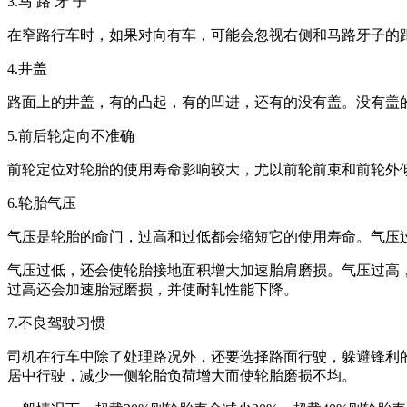
3.马 路 牙 子
在窄路行车时，如果对向有车，可能会忽视右侧和马路牙子的
4.井盖
路面上的井盖，有的凸起，有的凹进，还有的没有盖。没有盖
5.前后轮定向不准确
前轮定位对轮胎的使用寿命影响较大，尤以前轮前束和前轮外
6.轮胎气压
气压是轮胎的命门，过高和过低都会缩短它的使用寿命。气压
气压过低，还会使轮胎接地面积增大加速胎肩磨损。气压过高
过高还会加速胎冠磨损，并使耐轧性能下降。
7.不良驾驶习惯
司机在行车中除了处理路况外，还要选择路面行驶，躲避锋利
居中行驶，减少一侧轮胎负荷增大而使轮胎磨损不均。