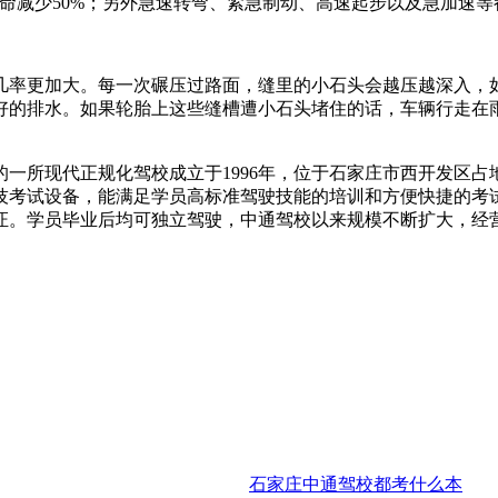
胎寿命减少50%；另外急速转弯、紧急制动、高速起步以及急加
几率更加大。每一次碾压过路面，缝里的小石头会越压越深入，
好的排水。如果轮胎上这些缝槽遭小石头堵住的话，车辆行走在
所现代正规化驾校成立于1996年，位于石家庄市西开发区占地面
技考试设备，能满足学员高标准驾驶技能的培训和方便快捷的考试
证。学员毕业后均可独立驾驶，中通驾校以来规模不断扩大，经
石家庄中通驾校都考什么本