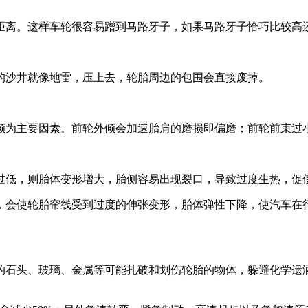
距离。这样车轮很容易蹭到马路牙子，如果马路牙子恰巧比较高
的沙井就像地雷，压上去，轮胎周边的包围会直接废掉。
倾为主要因素。前轮外倾会加速胎肩的磨损即偏磨；前轮前束过
过低，则胎体变形增大，胎侧容易出现裂口，导致过度生热，促
，会使轮胎帘线受到过度的伸张变形，胎体弹性下降，使汽车在
的石头、玻璃、金属等可能扎破和划伤轮胎的物体，躲避化学遗