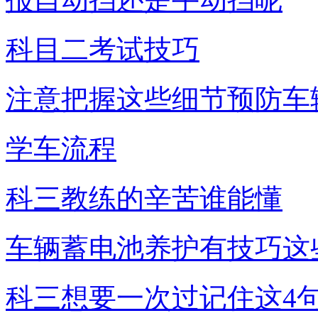
科目二考试技巧
注意把握这些细节预防车
学车流程
科三教练的辛苦谁能懂
车辆蓄电池养护有技巧这
科三想要一次过记住这4