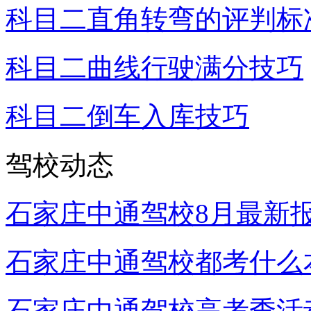
科目二直角转弯的评判标
科目二曲线行驶满分技巧
科目二倒车入库技巧
驾校动态
石家庄中通驾校8月最新
石家庄中通驾校都考什么
石家庄中通驾校高考季活