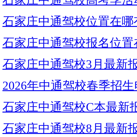
石家庄中通驾校位置在哪
石家庄中通驾校报名位置
石家庄中通驾校3月最新
2026年中通驾校春季招
石家庄中通驾校C本最新
石家庄中通驾校8月最新