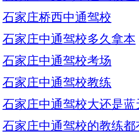
石家庄桥西中通驾校
石家庄中通驾校多久拿本
石家庄中通驾校考场
石家庄中通驾校教练
石家庄中通驾校大还是蓝
石家庄中通驾校的教练都