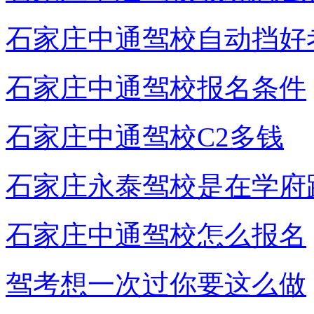
石家庄中通驾校自动挡好
石家庄中通驾校报名条件
石家庄中通驾校C2多钱
石家庄永泰驾校是在学府
石家庄中通驾校怎么报名
驾考想一次过你要这么做