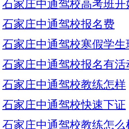
石家庄中通驾校高考班开
石家庄中通驾校报名费
石家庄中通驾校寒假学生
石家庄中通驾校报名有活
石家庄中通驾校教练怎样
石家庄中通驾校快速下证
石家庄中通驾校教练怎么