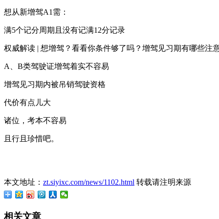
想从新增驾
A1
需：
满
5
个记分周期且没有记满
12
分记录
权威解读
|
想增驾？看看你条件够了吗？增驾见习期有哪些注
A
、
B
类驾驶证增驾着实不容易
增驾见习期内被吊销驾驶资格
代价有点儿大
诸位，考本不容易
且行且珍惜吧。
本文地址：
zt.siyixc.com/news/1102.html
转载请注明来源
相关文章