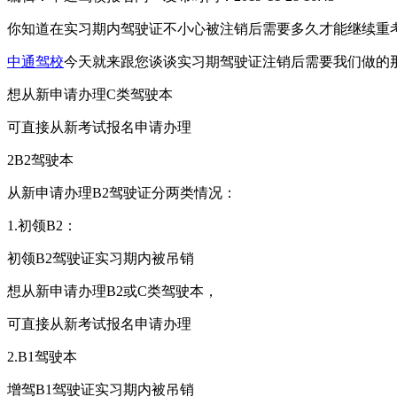
你知道在实习期内驾驶证不小心被注销后需要多久才能继续重
中通驾校
今天就来跟您谈谈实习期驾驶证注销后需要我们做的
想从新申请办理
C
类驾驶本
可直接从新考试报名申请办理
2B2
驾驶本
从新申请办理
B2
驾驶证分两类情况：
1.
初领
B2
：
初领
B2
驾驶证实习期内被吊销
想从新申请办理
B2
或
C
类驾驶本，
可直接从新考试报名申请办理
2.B1
驾驶本
增驾
B1
驾驶证实习期内被吊销