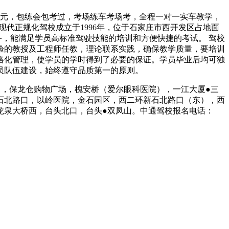
80元，包练会包考过，考场练车考场考，全程一对一实车教学，
所现代正规化驾校成立于1996年，位于石家庄市西开发区占地面
设备，能满足学员高标准驾驶技能的培训和方便快捷的考试。 驾校
验的教授及工程师任教，理论联系实践，确保教学质量，要培训
络化管理，使学员的学时得到了必要的保证。学员毕业后均可独
员队伍建设，始终遵守品质第一的原则。
前街南口，保龙仓购物广场，槐安桥（爱尔眼科医院），一江大厦●三
石北路口，以岭医院，金石园区，西二环新石北路口（东），西
龙泉大桥西，台头北口，台头●双凤山。中通驾校报名电话：