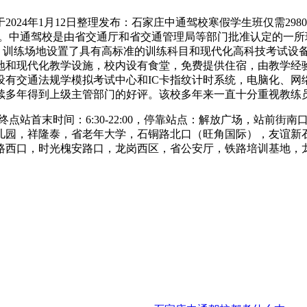
024年1月12日整理发布：石家庄中通驾校寒假学生班仅需29
2019。中通驾校是由省交通厅和省交通管理局等部门批准认定的一
练车，训练场地设置了具有高标准的训练科目和现代化高科技考试
地和现代化教学设施，校内设有食堂，免费提供住宿，由教学经
设有交通法规学模拟考试中心和IC卡指纹计时系统，电脑化、网
续多年得到上级主管部门的好评。该校多年来一直十分重视教练
30，终点站首末时间：6:30-22:00，停靠站点：解放广场，站
儿园，祥隆泰，省老年大学，石铜路北口（旺角国际），友谊新
路西口，时光槐安路口，龙岗西区，省公安厅，铁路培训基地，