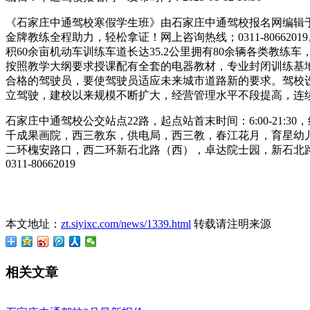
《石家庄中通驾校寒假学生班》由石家庄中通驾校报名网编辑于2
金牌教练全程助力，轻松拿证！网上咨询热线；0311-8066
积60余亩机动车训练车道长达35.2公里拥有80余辆各类教
按照教学大纲要求授课配有全套的电器教材，专业封闭训练基
合格的驾驶员，要使驾驶员适应未来城市道路新的要求。驾校
立驾驶，建校以来规模不断扩大，经营管理水平不段提高，连
石家庄中通驾校公交站点22路，起点站首末时间：6:00-21:
千成果画院，西三教东，供电局，西三教，春江花月，育星幼
二环槐安路口，西二环新石北路（西），卓达院士园，新石北
0311-80662019
本文地址：
zt.siyixc.com/news/1339.html
转载请注明来源
相关文章